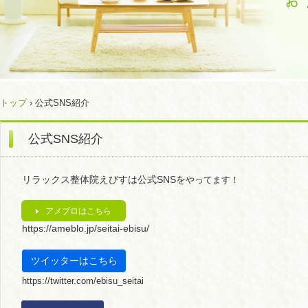
トップ
›
公式SNS紹介
公式SNS紹介
リラックス整体院えびすは公式SNSを
やってます！
アメブロはこちら
https://ameblo.jp/seitai-ebisu/
ツイッターはこちら
https://twitter.com/ebisu_seitai