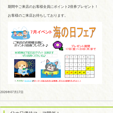
期間中ご来店のお客様全員にポイント2倍券プレゼント！
お客様のご来店お待ちしております。
2026年07月17日