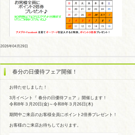
2026年04月29日
春分の日優待フェア開催！
お待たせしました！
3月イベント『 春分の日優待フェア 』開催します！
令和8年３月20日(金)～令和8年３月26日(木)
期間中ご来店のお客様全員にポイント2倍券プレゼント！
お客様のご来店お待ちしております。