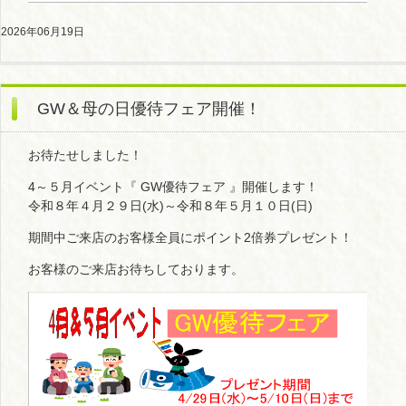
2026年06月19日
GW＆母の日優待フェア開催！
お待たせしました！
4～５月イベント『 GW優待フェア 』開催します！
令和８年４月２９日(水)～令和８年５月１０日(日)
期間中ご来店のお客様全員にポイント2倍券プレゼント！
お客様のご来店お待ちしております。